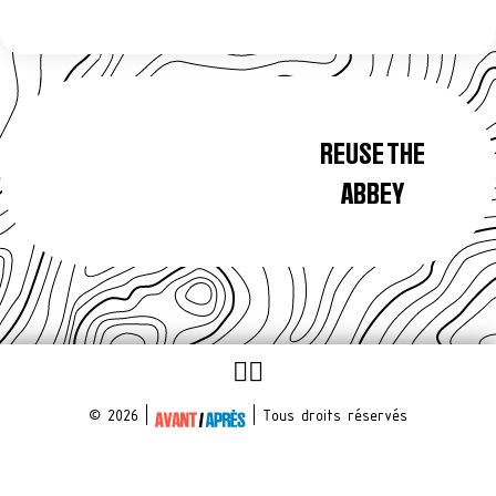
Navigation
de
REUSE THE
l’article
ABBEY
© 2026 |
| Tous droits réservés